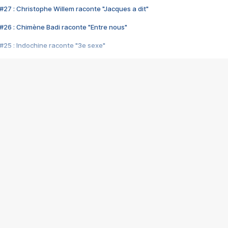
#27 : Christophe Willem raconte "Jacques a dit"
#26 : Chimène Badi raconte "Entre nous"
#25 : Indochine raconte "3e sexe"
#24 : Zaho raconte "C'est chelou"
#23 : Patrick Bruel raconte "Au café des délices"
#22 : Kyo raconte "Le chemin"
#21 : Nolwenn Leroy raconte "Cassé"
#20 : Patrick Hernandez raconte "Born to be alive"
#19 : Lorie raconte "Près de moi"
#18 : Michael Jones raconte "A nos actes manqués" (avec Jean-Jacque
#17 : Khaled raconte "Aïcha"
#16 : Corneille raconte "Parce qu'on vient de loin"