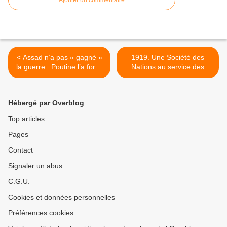
< Assad n’a pas « gagné »
1919. Une Société des
la guerre : Poutine l’a forcé
Nations au service des
aux « compromis »
grands intérêts
économiques et financiers ?
>
Hébergé par Overblog
Top articles
Pages
Contact
Signaler un abus
C.G.U.
Cookies et données personnelles
Préférences cookies